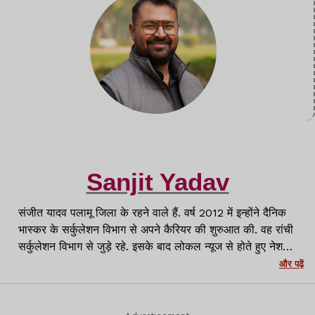
Sanjit Yadav
संजीत यादव पलामू जिला के रहने वाले हैं. वर्ष 2012 में इन्होंने दैनिक
भास्कर के सर्कुलेशन विभाग से अपने कैरियर की शुरुआत की. वह रांची
सर्कुलेशन विभाग से जुड़े रहे. इसके बाद लोकल न्यूज से होते हुए नेशनल
मीडिया प्लेटफॉर्म्स जैसे APN News, News11 और NewsWing
और पढ़ें
से जुड़कर काम किया. पलामू से Lagatar Media के Lagatar
News के लिए पलामू जिला में ब्यूरो चीफ के रूप में जिम्मेदारी निभायी.
वर्तमान में रांची में लगातार न्यूज़ के साथ वर्तमान में क्राइम रिपोर्टर के