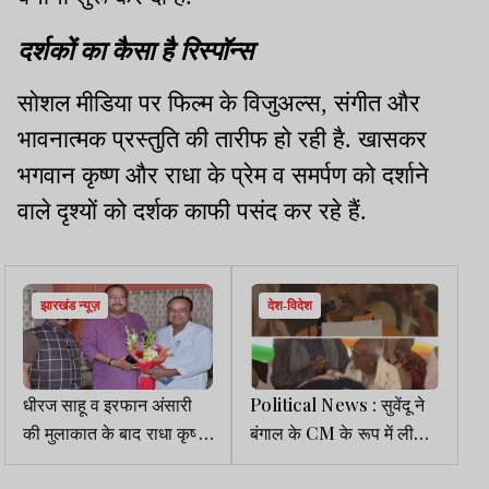
दर्शकों का कैसा है रिस्पॉन्स
सोशल मीडिया पर फिल्म के विजुअल्स, संगीत और
भावनात्मक प्रस्तुति की तारीफ हो रही है. खासकर
भगवान कृष्ण और राधा के प्रेम व समर्पण को दर्शाने
वाले दृश्यों को दर्शक काफी पसंद कर रहे हैं.
झारखंड न्यूज़
देश-विदेश
धीरज साहू व इरफान अंसारी
Political News : सुवेंदू ने
की मुलाकात के बाद राधा कृष्ण
बंगाल के CM के रूप में ली
किशोर ने 18 तक साधी चुप्पी
शपथ, PM ने वरिष्ठ कार्यकर्ता