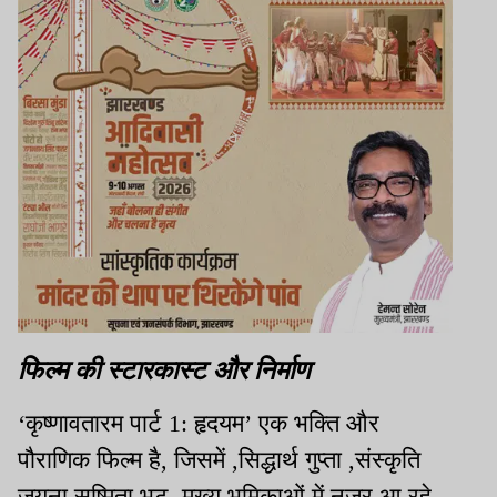
फिल्म की स्टारकास्ट और निर्माण
‘कृष्णावतारम पार्ट 1: हृदयम’ एक भक्ति और
पौराणिक फिल्म है, जिसमें ,सिद्धार्थ गुप्ता ,संस्कृति
जयना,सुष्मिता भट, मुख्य भूमिकाओं में नजर आ रहे