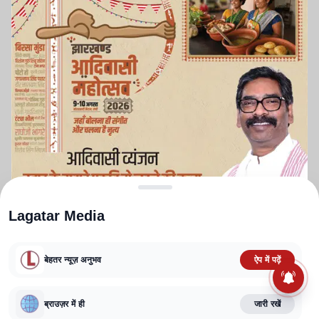
Lagatar Media
बेहतर न्यूज़ अनुभव
ऐप में पढ़ें
ABOUT US
CONTACT US
PRIVACY POLICY
TERMS AND CONDITIONS
ब्राउज़र में ही
जारी रखें
CORRECTIONS POLICY
EDITORIAL GUIDELINES
FACT CHECKING POLICY
Copyright
2025-2026
Lagatar Media Pvt. Ltd.