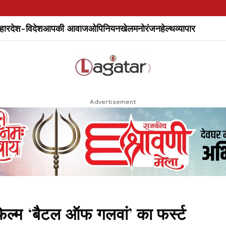
हार
देश-विदेश
आपकी आवाज
ओपिनियन
खेल
मनोरंजन
हेल्थ
व्यापार
Advertisement
्म ‘बैटल ऑफ गलवां’ का फर्स्ट