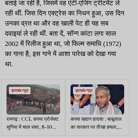
बताई जा रही है, जिसमें वह एंटी-एजिंग ट्रीटमेंट ले
रही थीं. जिस दिन एक्ट्रेस का निधन हुआ, उस दिन
उनका व्रत था और वह खाली पेट ही यह सब
दवाइयां ले रही थीं. बता दें, सॉन्ग कांटा लगा साल
2002 में रिलीज हुआ था, जो फिल्म समाधि (1972)
का गाना है, इस गाने में आशा पारेख को देखा गया
था.
झारखंड न्यूज़
झारखंड न्यूज़
रामगढ़ : CCL करमा प्रोजेक्ट
करमा खदान हादसा : बाबूलाल
सुगिया में चाल धंसा, 8-10
का सरकार पर तीखा हमला,
लोगों के दबे होने की आशंका
बोले- हर जान का देना होगा