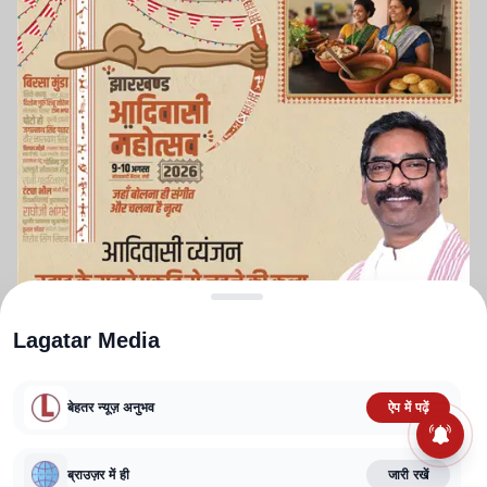
Lagatar Media
बेहतर न्यूज़ अनुभव
ऐप में पढ़ें
ABOUT US
CONTACT US
PRIVACY POLICY
TERMS AND CONDITIONS
CORRECTIONS POLICY
EDITORIAL GUIDELINES
FACT CHECKING POLICY
ब्राउज़र में ही
जारी रखें