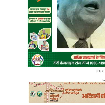
डोनाल्ड 
Ad