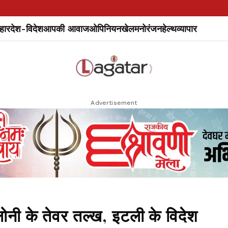
हार
देश-विदेश
आपकी आवाज
ओपिनियन
खेल
मनोरंजन
हेल्थ
व्यापार
Advertisement
ेलोनी के तेवर तल्ख, इटली के विदेश