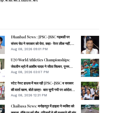
Dhanbad News : JPSC-JSSC गड़बडी पर
संजय सेठ ने सरकार को घेरा, कहा- पेपर लीक नहीं,
Aug 08, 2026 09:01 PM
सीटों की हुई बिक्री
U20 World Athletics Championships:
जेवलीन थ्रो में आशीष यादव ने जीता सिल्वर, पूनम
Aug 08, 2026 03:07 PM
फाइनल से बाहर
स्टेट गेस्ट हाउस में चल रही JPSC-JSSC व सरकार
की वार्ता खत्म, बोले छात्र- बात सुनी गयी पर आंदोलन
Aug 08, 2026 12:31 PM
जारी
Chaibasa News: मनोहरपुर में हाइवा ने व्यक्ति को
कुचला, मौके पर हुई मौत, परिजनों ने की मुआवजे की मांग