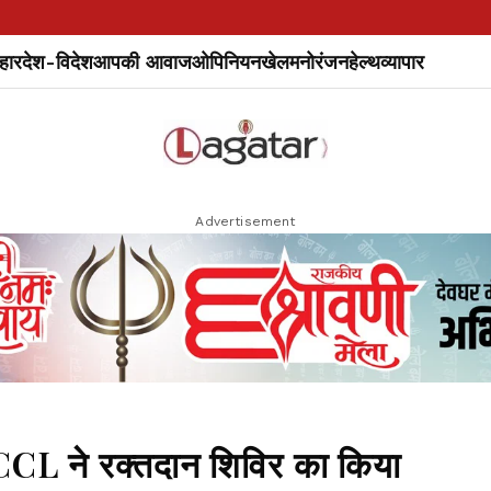
हार
देश-विदेश
आपकी आवाज
ओपिनियन
खेल
मनोरंजन
हेल्थ
व्यापार
Advertisement
र CCL ने रक्तदान शिविर का किया