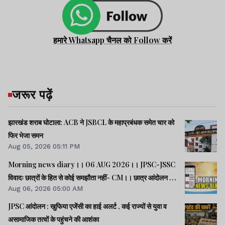
हमारे Whatsapp चैनल को Follow करें
जरूर पढ़ें
झारखंड शराब घोटाला: ACB ने JSBCL के महाप्रबंधक समेत चार को
फिर भेजा समन
Aug 05, 2026 05:11 PM
Morning news diary।। 06 AUG 2026।। JPSC-JSSC
विवादः छात्रों के हित से कोई समझौता नहीं- CM।। छात्र आंदोलन के
Aug 06, 2026 05:00 AM
समर्थन में झारखंड आएंगे अभिजीत दीपके।। जब तक अमित शाह सदन
में जवाब नहीं देते, चर्चा नहीं होगीः राहुल।। समेत कई खबरें व वीडियो.
JPSC आंदोलन : खुफिया एजेंसी का हाई अलर्ट , कई राज्यों से युवा व
असामाजिक तत्वों के पहुंचने की आशंका