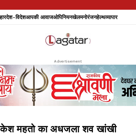
हार
देश-विदेश
आपकी आवाज
ओपिनियन
खेल
मनोरंजन
हेल्थ
व्यापार
Advertisement
्ष राकेश महतो का अधजला शव खांखी