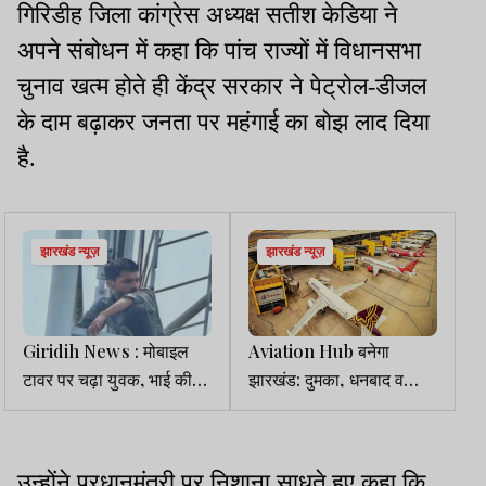
गिरिडीह जिला कांग्रेस अध्यक्ष सतीश केडिया ने
अपने संबोधन में कहा कि पांच राज्यों में विधानसभा
चुनाव खत्म होते ही केंद्र सरकार ने पेट्रोल-डीजल
के दाम बढ़ाकर जनता पर महंगाई का बोझ लाद दिया
है.
झारखंड न्यूज़
झारखंड न्यूज़
Giridih News : मोबाइल
Aviation Hub बनेगा
टावर पर चढ़ा युवक, भाई की
झारखंड: दुमका, धनबाद व
साली से शादी की जिद पर आड़ा
गिरिडीह में खुलेंगे एयरक्राफ्ट
मेंटेनेंस इंजीनियरिंग संस्थान
उन्होंने प्रधानमंत्री पर निशाना साधते हुए कहा कि