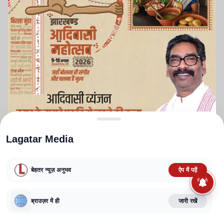
Lagatar Media
बेहतर न्यूज़ अनुभव
ऐप में पढ़ें
ABOUT US
CONTACT US
PRIVACY POLICY
TERMS AND CONDITIONS
CORRECTIONS POLICY
EDITORIAL GUIDELINES
FACT CHECKING POLICY
ब्राउज़र में ही
जारी रखें
Copyright
2025-2026
Lagatar Media Pvt. Ltd.