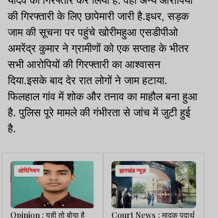
यादव को गिरफ्तार कर लिया है. वहीं अन्य आरोपियों
की गिरफ्तारी के लिए छापेमारी जारी है.इधर, सड़क
जाम की सूचना पर पहुंचे खोरीमहुआ एसडीपीओ
अमरेंद्र कुमार ने ग्रामीणों को एक सप्ताह के भीतर
सभी आरोपियों की गिरफ्तारी का आश्वासन
दिया.इसके बाद देर रात लोगों ने जाम हटाया.
फिलहाल गांव में शोक और तनाव का माहौल बना हुआ
है. पुलिस पूरे मामले की गंभीरता से जांच में जुटी हुई
है.
ओपिनियन
झारखंड न्यूज़
Opinion : यही तो बोया है
Court News : मादक पदार्थ