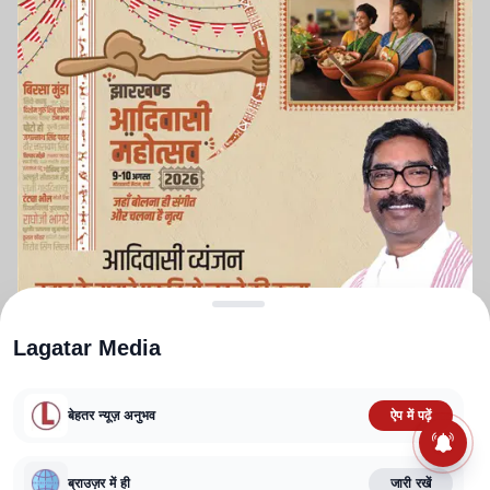
Lagatar Media
बेहतर न्यूज़ अनुभव
ऐप में पढ़ें
ABOUT US
CONTACT US
PRIVACY POLICY
TERMS AND CONDITIONS
ब्राउज़र में ही
जारी रखें
CORRECTIONS POLICY
EDITORIAL GUIDELINES
FACT CHECKING POLICY