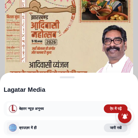
Lagatar Media
बेहतर न्यूज़ अनुभव
ऐप में पढ़ें
ABOUT US
CONTACT US
PRIVACY POLICY
TERMS AND CONDITIONS
CORRECTIONS POLICY
EDITORIAL GUIDELINES
FACT CHECKING POLICY
ब्राउज़र में ही
जारी रखें
Copyright
2025-2026
Lagatar Media Pvt. Ltd.