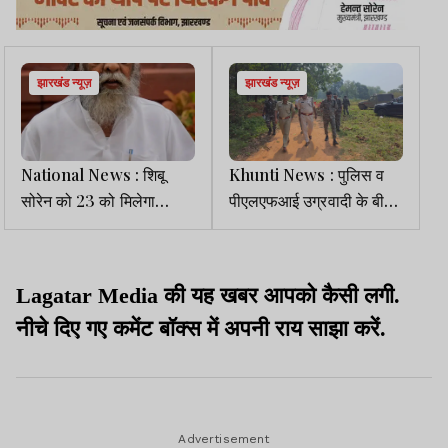
झारखंड न्यूज़
झारखंड न्यूज़
National News : शिबू
Khunti News : पुलिस व
सोरेन को 23 को मिलेगा
पीएलएफआई उग्रवादी के बीच
पद्मभूषण सम्मान, सीएम हेमंत
मुठभेड़, नक्सली श्रवण दास
ग्रहण करेंगे
घायल
Lagatar Media की यह खबर आपको कैसी लगी.
नीचे दिए गए कमेंट बॉक्स में अपनी राय साझा करें.
Advertisement