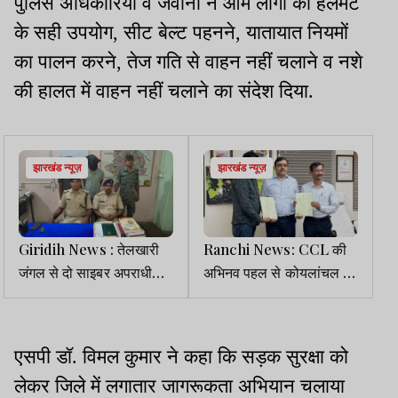
पुलिस अधिकारियों व जवानों ने आम लोगों को हेलमेट
के सही उपयोग, सीट बेल्ट पहनने, यातायात नियमों
का पालन करने, तेज गति से वाहन नहीं चलाने व नशे
की हालत में वाहन नहीं चलाने का संदेश दिया.
झारखंड न्यूज़
झारखंड न्यूज़
Giridih News : तेलखारी
Ranchi News: CCL की
जंगल से दो साइबर अपराधी
अभिनव पहल से कोयलांचल के
गिरफ्तार, 6 मोबाइल बरामद
मेधावी छात्रों को मिलेगा नई
उड़ान का अवसर
एसपी डॉ. विमल कुमार ने कहा कि सड़क सुरक्षा को
लेकर जिले में लगातार जागरूकता अभियान चलाया