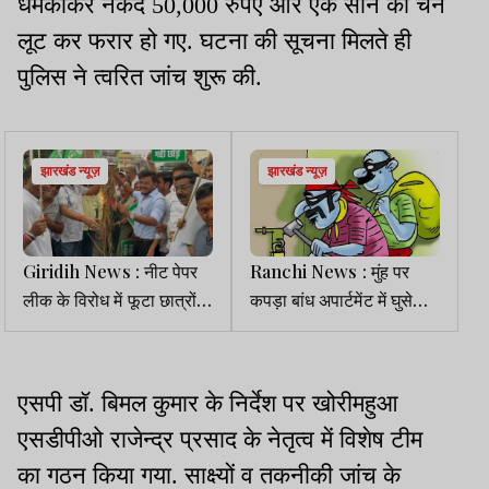
धमकाकर नकद 50,000 रुपए और एक सोने की चेन
लूट कर फरार हो गए. घटना की सूचना मिलते ही
पुलिस ने त्वरित जांच शुरू की.
झारखंड न्यूज़
झारखंड न्यूज़
Giridih News : नीट पेपर
Ranchi News : मुंह पर
लीक के विरोध में फूटा छात्रों
कपड़ा बांध अपार्टमेंट में घुसे
का गुस्सा, मोर्चा ने केंद्रीय
युवक, फ्लैट का दरवाजा तोड़ने
शिक्षा मंत्री का फूंका पुतला
की कोशिश, FIR
एसपी डॉ. बिमल कुमार के निर्देश पर खोरीमहुआ
एसडीपीओ राजेन्द्र प्रसाद के नेतृत्व में विशेष टीम
का गठन किया गया. साक्ष्यों व तकनीकी जांच के