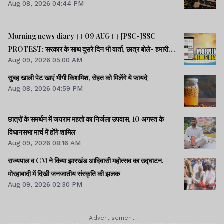
Aug 08, 2026 04:44 PM
Morning news diary।। 09 AUG।। JPSC-JSSC
PROTEST: सरकार के साथ दूसरे दिन भी वार्ता, छात्र बोले- हमारी
Aug 09, 2026 05:00 AM
बातें सुनी गईं।। छात्रों के समर्थन में उतरी भाजपा, 10 को विधानसभा
घेराव।। भारत सहित 5 देशों पर 100% टैरिफ लगानेवाला बिल US
सुबह खाली पेट खाएं भीगी किशमिश, सेहत को मिलेंगे ये फायदे
सीनेट से पास।। समेत कई खबरें व वीडियो.
Aug 08, 2026 04:59 PM
छात्रों के समर्थन में जयराम महतो का निर्जला उपवास, 10 अगस्त के
विधानसभा मार्च में होंगे शामिल
Aug 09, 2026 08:16 AM
राज्यपाल व CM ने किया झारखंड आदिवासी महोत्सव का उद्घाटन,
मोरहाबादी में दिखी जनजातीय संस्कृति की झलक
Aug 09, 2026 02:30 PM
Advertisement