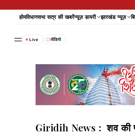
होम
विधानसभा सत्र की खबरें
न्यूज़ डायरी
झारखंड न्यूज़
बि
Live
वीडियो
Giridih News : शव की पह