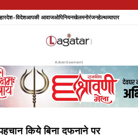
हार
देश-विदेश
आपकी आवाज
ओपिनियन
खेल
मनोरंजन
हेल्थ
व्यापार
Advertisement
चान किये बिना दफनाने पर