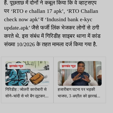
हैं. पूछताछ में दोनों ने कबूल किया कि वे व्हाट्सएप
पर ‘RTO e challan 17 apk’, ‘RTO Challan
check now apk’ व ‘Indusind bank e-kyc
update.apk’ जैसे फर्जी लिंक भेजकर लोगों से ठगी
करते थे. इस संबंध में गिरिडीह साइबर थाना में कांड
संख्या 10/2026 के तहत मामला दर्ज किया गया है.
झारखंड न्यूज़
झारखंड न्यूज़
गिरिडीह : ज्वेलरी कारोबारी से
हजारीबाग घटना पर भड़की
सोने-चांदी से भरे बैग लूटकर
भाजपा, 3 अप्रैल को झारखंड
अपराधी फरार, फायरिंग कर
बंद का किया ऐलान
फैलाई दहशत