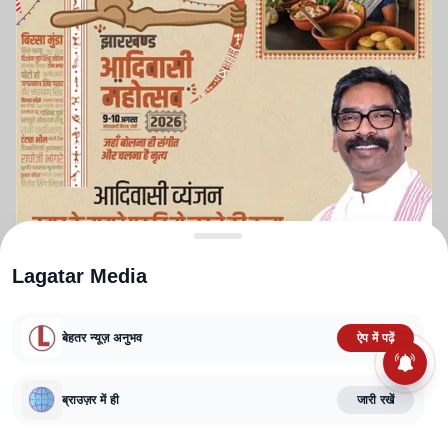
Lagatar Media
बेहतर न्यूज़ अनुभव
ऐप में पढ़ें
ABOUT US
CONTACT US
PRIVACY POLICY
TERMS AND CONDITIONS
ब्राउज़र में ही
जारी रखें
CORRECTIONS POLICY
EDITORIAL GUIDELINES
FACT CHECKING POLICY
Copyright
2025-2026
Lagatar Media Pvt. Ltd.