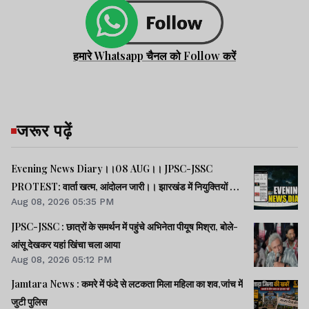
हमारे Whatsapp चैनल को Follow करें
जरूर पढ़ें
Evening News Diary।।08 AUG।। JPSC-JSSC
PROTEST: वार्ता खत्म, आंदोलन जारी।। झारखंड में नियुक्तियों में
Aug 08, 2026 05:35 PM
भ्रष्टाचार-01: विधानसभा से हुई शुरूआत।। महिला आरक्षण कानून
लागू में देर क्यों -राहुल।। समेत अन्य खबरें व वीडियो।।
JPSC-JSSC : छात्रों के समर्थन में पहुंचे अभिनेता पीयूष मिश्रा, बोले-
आंसू देखकर यहां खिंचा चला आया
Aug 08, 2026 05:12 PM
Jamtara News : कमरे में फंदे से लटकता मिला महिला का शव,जांच में
जुटी पुलिस