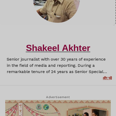
Shakeel Akhter
Senior journalist with over 30 years of experience
in the field of media and reporting. During a
remarkable tenure of 24 years as Senior Special
Correspondent at Prabhat Khabar, I have covered a
और पढ़ें
wide range of stories with depth, honesty and a
firm commitment to truth. Now with Lagatar
Media, I continue to create insightful and
Advertisement
impactful journalism that informs and engages
readers.