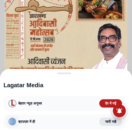
Lagatar Media
बेहतर न्यूज़ अनुभव
ऐप में पढ़ें
ABOUT US
CONTACT US
PRIVACY POLICY
TERMS AND CONDITIONS
ब्राउज़र में ही
जारी रखें
CORRECTIONS POLICY
EDITORIAL GUIDELINES
FACT CHECKING POLICY
Copyright
2025-2026
Lagatar Media Pvt. Ltd.