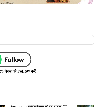
pp चैनल को Follow करें
Saraikela : नक्सल नेटवर्क को बड़ा झटका. 22