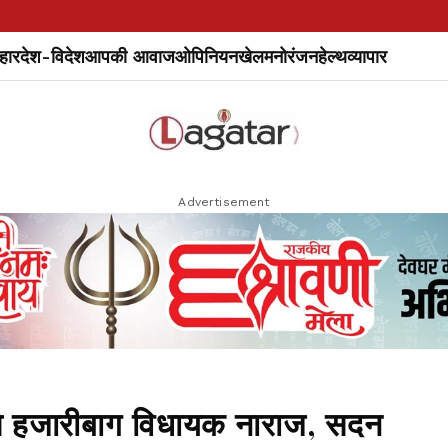
हार
देश-विदेश
आपकी आवाज
ओपिनियन
खेल
मनोरंजन
हेल्थ
व्यापार
Advertisement
से हजारीबाग विधायक नाराज, सदन