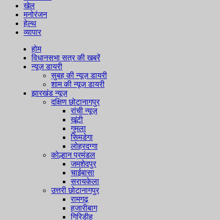
खेल
मनोरंजन
हेल्थ
व्यापार
होम
विधानसभा सत्र की खबरें
न्यूज़ डायरी
सुबह की न्यूज़ डायरी
शाम की न्यूज़ डायरी
झारखंड न्यूज़
दक्षिण छोटानागपुर
रांची न्यूज़
खूंटी
गुमला
सिमडेगा
लोहरदग्गा
कोल्हान प्रमंडल
जमशेदपुर
चाईबासा
सरायकेला
उत्तरी छोटानागपुर
रामगढ़
हजारीबाग
गिरिडीह