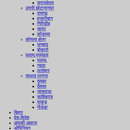
सरायकेला
उत्तरी छोटानागपुर
रामगढ़
हजारीबाग
गिरिडीह
चतरा
कोडरमा
कोयला क्षेत्र
धनबाद
बोकारो
पलामू प्रमंडल
पलामू
गढ़वा
लातेहार
संथाल परगना
दुमका
देवघर
जामताड़ा
साहिबगंज
पाकुड़
गोड्डा
बिहार
देश-विदेश
आपकी आवाज
ओपिनियन