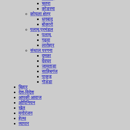
चतरा
कोडरमा
कोयला क्षेत्र
धनबाद
बोकारो
पलामू प्रमंडल
पलामू
गढ़वा
लातेहार
संथाल परगना
दुमका
देवघर
जामताड़ा
साहिबगंज
पाकुड़
गोड्डा
बिहार
देश-विदेश
आपकी आवाज
ओपिनियन
खेल
मनोरंजन
हेल्थ
व्यापार