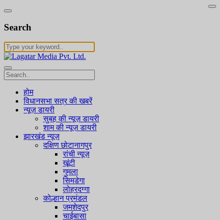
Search
होम
विधानसभा सत्र की खबरें
न्यूज़ डायरी
सुबह की न्यूज़ डायरी
शाम की न्यूज़ डायरी
झारखंड न्यूज़
दक्षिण छोटानागपुर
रांची न्यूज़
खूंटी
गुमला
सिमडेगा
लोहरदग्गा
कोल्हान प्रमंडल
जमशेदपुर
चाईबासा