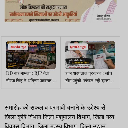
झारखंड न्यूज़
झारखंड न्यूज़
DD बार मामला : BJP नेता
राज अस्पताल प्रकरण : जांच
नीरज सिंह ने अग्रिम जमानत
टीम पहुंची, खंगाल रही दस्तावेज
याचिका की दायर, पत्नी ने
व मेडिकल रिकॉर्ड
वाहनों को रिलीज करने की मांग
की
समारोह को सफल व प्रभावी बनाने के उद्देश्य से
जिला कृषि विभाग,जिला पशुपालन विभाग, जिला गव्य
विकास विभाग, जिला मत्स्य विभाग, जिला उद्यान