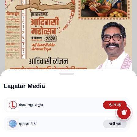
Lagatar Media
बेहतर न्यूज़ अनुभव
ऐप में पढ़ें
ABOUT US
CONTACT US
PRIVACY POLICY
TERMS AND CONDITIONS
ब्राउज़र में ही
जारी रखें
CORRECTIONS POLICY
EDITORIAL GUIDELINES
FACT CHECKING POLICY
Copyright
2025-2026
Lagatar Media Pvt. Ltd.