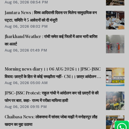
Aug 06, 2026 08:54 PM
Jamtara News : विश्व आदिवासी दिवस पर मिलेगा सामुदायिक वन
पट्टा, समिति ने 5 आवेदनों को दी मंजूरी
Aug 06, 2026 08:02 PM
Jharkhand Weather : रांची समेत कई जिलों में आज भारी बारिश
का अलर्ट
Aug 06, 2026 01:49 PM
Morning news diary।। 06 AUG 2026।। JPSC-JSSC
विवादः छात्रों के हित से कोई समझौता नहीं- CM।। छात्र आंदोलन के
Aug 06, 2026 05:00 AM
समर्थन में झारखंड आएंगे अभिजीत दीपके।। जब तक अमित शाह सदन
में जवाब नहीं देते, चर्चा नहीं होगीः राहुल।। समेत कई खबरें व वीडियो.
JPSC-JSSC Protest: राहुल गांधी ने आंदोलन कर रहे छात्रों से की
फोन पर बात, कहा- राज्य में परीक्षा माफिया हावी
Aug 06, 2026 09:15 PM
Chaibasa News: लोकसभा में सांसद जोबा माझी ने मनोहरपुर लौह
खदान का मुद्दा उठाया