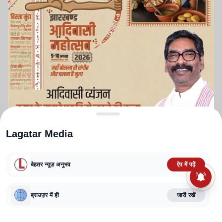
Lagatar Media
बेहतर न्यूज़ अनुभव
ऐप में पढ़ें
ABOUT US
CONTACT US
PRIVACY POLICY
TERMS AND CONDITIONS
ब्राउज़र में ही
जारी रखें
CORRECTIONS POLICY
EDITORIAL GUIDELINES
FACT CHECKING POLICY
Copyright
2025-2026
Lagatar Media Pvt. Ltd.