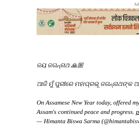
Ad
ଜୟ ଜଗନ୍ନାଥ 🙏🏼
ଆଜି ମୁଁ ପୁରୀରେ ମହାପ୍ରଭୂ ଜଗନ୍ନାଥଙ୍କ ଆ
On Assamese New Year today, offered m
Assam's continued peace and progress.
p
— Himanta Biswa Sarma (@himantabis