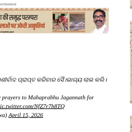
vertisement
ଶୀର୍ବାଦ ପ୍ରାପ୍ତ କରିବାର ସୈ।ଭାଗ୍ୟ ଲାଭ କଲି।
y prayers to Mahaprabhu Jagannath for
ic.twitter.com/NfZ7r7h8TQ
wa)
April 15, 2026