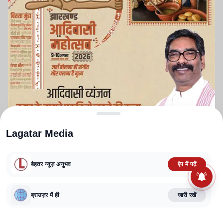
Lagatar Media
बेहतर न्यूज़ अनुभव
ऐप में पढ़ें
ABOUT US
CONTACT US
PRIVACY POLICY
TERMS AND CONDITIONS
ब्राउज़र में ही
जारी रखें
CORRECTIONS POLICY
EDITORIAL GUIDELINES
FACT CHECKING POLICY
Copyright
2025-2026
Lagatar Media Pvt. Ltd.