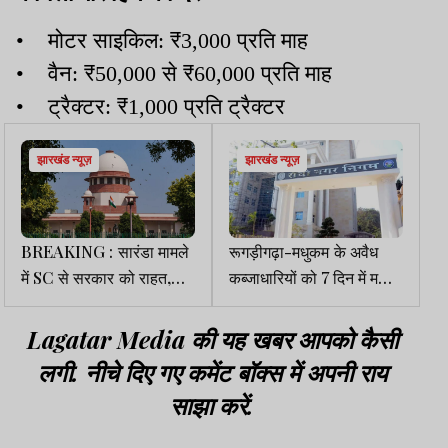
• मोटर साइकिल: ₹3,000 प्रति माह
• वैन: ₹50,000 से ₹60,000 प्रति माह
• ट्रैक्टर: ₹1,000 प्रति ट्रैक्टर
झारखंड न्यूज़
झारखंड न्यूज़
BREAKING : सारंडा मामले
रूगड़ीगढ़ा-मधुकम के अवैध
में SC से सरकार को राहत,
कब्जाधारियों को 7 दिन में मकान
31468 हेक्टेयर को सेंक्चुअरी
खाली करने का आदेश
घोषित करने की मिली अनुमति
Lagatar Media की यह खबर आपको कैसी
लगी. नीचे दिए गए कमेंट बॉक्स में अपनी राय
साझा करें.