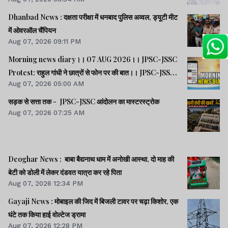
Dhanbad News : दक्षता परीक्षा में धनबाद पुलिस अव्वल, ड्यूटी मीट
में ओवरऑल चैंपियन
Aug 07, 2026 09:11 PM
Morning news diary।। 07 AUG 2026।। JPSC-JSSC
Protest: राहुल गांधी ने छात्रों से फोन पर की बात।। JPSC-JSSC
Aug 07, 2026 05:00 AM
आंदोलन: छात्र प्रतिनिधि अपनी मांगों पर अड़े।। ACB ने नेक्सजेन के
CEO से पूछा- विनय चौबे को कितने पैसे दिए।। समेत कई खबरें व
सड़क से सत्ता तक - JPSC-JSSC आंदोलन का मास्टरस्ट्रोक
वीडियो.
Aug 07, 2026 07:25 AM
Deoghar News : बाबा बैद्यनाथ धाम में अनोखी आस्था, दो माह की
बेटी को डोली में लेकर दंडवत यात्रा कर रहे पिता
Aug 07, 2026 12:34 PM
Gayaji News : मोबाइल की जिद में बिजली टावर पर चढ़ा किशोर, एक
घंटे तक किया हाई वोल्टेज ड्रामा
Aug 07, 2026 12:28 PM