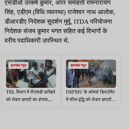
एसडीओ उत्कर्ष कुमार, अपर समाहर्ता रामनारायण
सिंह, एडीएम (विधि व्यवस्था) राजेश्वर नाथ आलोक,
डीआरडीए निदेशक सुदर्शन मुर्मू, ITDA परियोजना
निदेशक संजय कुमार भगत सहित कई विभागों के
वरीय पदाधिकारी उपस्थित थे.
झारखंड न्यूज़
झारखंड न्यूज़
TRL विभाग में पीएचडी दाखिले
DSPMU के कॉमर्स डिपार्टमेंट
को लेकर छात्रों का हंगामा,
में फीस वृद्धि को लेकर छात्रों
घूसखोरी और भेदभाव के आरोप
का हंगामा, तालाबंदी व पुतला
दहन किया