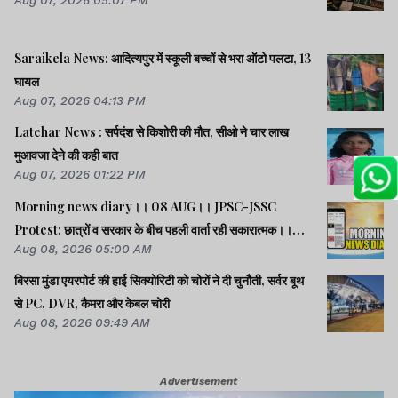
Aug 07, 2026 05:07 PM
Saraikela News: आदित्यपुर में स्कूली बच्चों से भरा ऑटो पलटा, 13
घायल
Aug 07, 2026 04:13 PM
Latehar News : सर्पदंश से किशोरी की मौत, सीओ ने चार लाख
मुआवजा देने की कही बात
Aug 07, 2026 01:22 PM
Morning news diary।। 08 AUG।। JPSC-JSSC
Protest: छात्रों व सरकार के बीच पहली वार्ता रही सकारात्मक।।
Aug 08, 2026 05:00 AM
साइबर क्राइम मामलों की जांच में झारखंड पुलिस फिसड्डी।।संसद में
विपक्षी दलों का हंगामा, कार्यवाही स्थगित।। समेत कई खबरें व वीडियो.
बिरसा मुंडा एयरपोर्ट की हाई सिक्योरिटी को चोरों ने दी चुनौती, सर्वर बूथ
से PC, DVR, कैमरा और केबल चोरी
Aug 08, 2026 09:49 AM
Advertisement