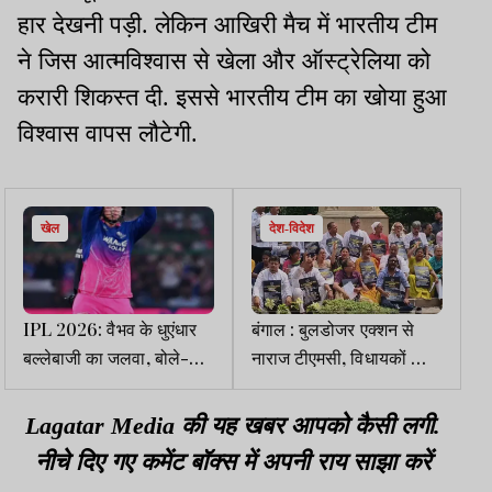
हार देखनी पड़ी. लेकिन आखिरी मैच में भारतीय टीम
ने जिस आत्मविश्वास से खेला और ऑस्ट्रेलिया को
करारी शिकस्त दी. इससे भारतीय टीम का खोया हुआ
विश्वास वापस लौटेगी.
खेल
देश-विदेश
IPL 2026: वैभव के धुएंधार
बंगाल : बुलडोजर एक्शन से
बल्लेबाजी का जलवा, बोले-
नाराज टीएमसी, विधायकों का
सीनियर क्रिकेटरों से बात कर
विस के बाहर धरना, 21 को
आत्मविश्वास मिलता
रेलवे स्टेशनों के पास विरोध-
Lagatar Media की यह खबर आपको कैसी लगी.
प्रदर्शन
नीचे दिए गए कमेंट बॉक्स में अपनी राय साझा करें