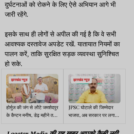
दुर्घटनाओं को रोकने के लिए ऐसे अभियान आगे भी
जारी रहेंगे.
इसके साथ ही लोगों से अपील की गई है कि वे सभी
आवश्यक दस्तावेज अपडेट रखें. यातायात नियमों का
पालन करें, ताकि सुरक्षित सड़क व्यवस्था सुनिश्चित
हो सके.
झारखंड न्यूज़
झारखंड न्यूज़
होर्मुज की जंग से लौटे जमशेदपुर
JPSC घोटाले की जिम्मेदार
के कैप्टन मनीष, डेढ़ महीने तक
भाजपा, अब सरकार पर लगा
खतरे के साये में बचाई 40
रही बेबुनियाद आरोप: सोनाल
जिंदगियां
शांति
Lagatar Media की यह खबर आपको कैसी लगी.