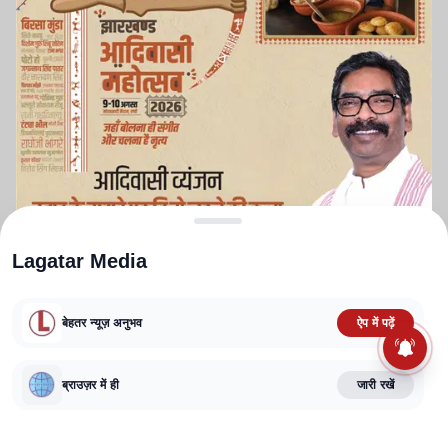
Lagatar Media
बेहतर न्यूज़ अनुभव
ऐप में पढ़ें
ABOUT US
CONTACT US
PRIVACY POLICY
TERMS AND CONDITIONS
CORRECTIONS POLICY
EDITORIAL GUIDELINES
FACT CHECKING POLICY
ब्राउज़र में ही
जारी रखें
Copyright
2025-2026
Lagatar Media Pvt. Ltd.