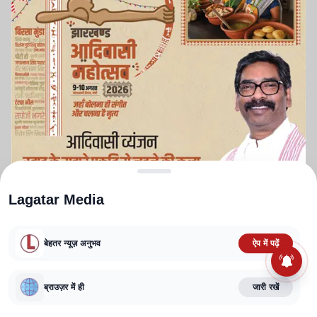
Lagatar Media
बेहतर न्यूज़ अनुभव
ऐप में पढ़ें
ABOUT US
CONTACT US
PRIVACY POLICY
TERMS AND CONDITIONS
CORRECTIONS POLICY
EDITORIAL GUIDELINES
FACT CHECKING POLICY
ब्राउज़र में ही
जारी रखें
Copyright
2025-2026
Lagatar Media Pvt. Ltd.