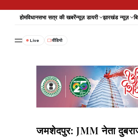
होम
विधानसभा सत्र की खबरें
न्यूज़ डायरी
झारखंड न्यूज़
बि
Live
वीडियो
जमशेदपुर: JMM नेता दुबराज