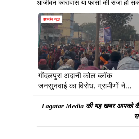
आजीवन कारावास या फांसी की सजा हो सकत
झारखंड न्यूज़
गोंदलपुरा अदानी कोल ब्लॉक
जनसुनवाई का विरोध, ग्रामीणों ने
स्थल पर की तोड़फोड़, काला दिवस
मनाने का ऐलान
Lagatar Media की यह खबर आपको कैसी ल
सा