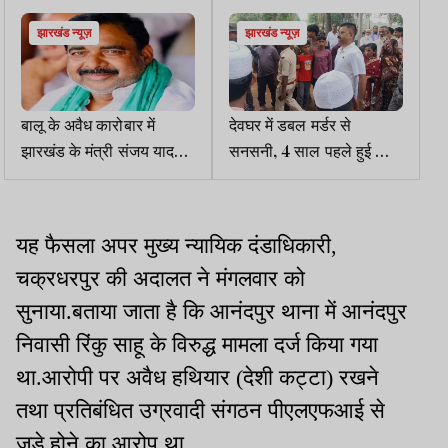
झारखंड न्यूज़
झारखंड न्यूज़
बालू के अवैध कारोबार में
देवघर में डबल मर्डर से
झारखंड के मंत्री संजय यादव
सनसनी, 4 साल पहले हुई थी
पर बिहार में आरोप तय
पति की हत्या, अब पत्नी-बेटे को
कुल्हाड़ी से काटा
यह फैसला अपर मुख्य न्यायिक दंडाधिकारी,
चक्रधरपुर की अदालत ने मंगलवार को
सुनाया.बताया जाता है कि आनंदपुर थाना में आनंदपुर
निवासी रिंकु साहू के विरुद्ध मामला दर्ज किया गया
था.आरोपी पर अवैध हथियार (देशी कट्टा) रखने
तथा प्रतिबंधित उग्रवादी संगठन पीएलएफआई से
जुड़े होने का आरोप था.