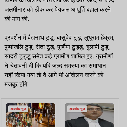
विभाग के खिलाफ नाराजगी जताई और जल्द से जल्द
जलमीनार को ठीक कर पेयजल आपूर्ति बहाल करने
की मांग की.
प्रदर्शन में वैद्यनाथ टुडू, बासुदेव टुडू, लुधुराम हेंब्रम,
पुष्पांजलि टुडू, रीता टुडू, पूर्णिमा टुड्डू, गुलापी टुडू,
सादरी टुड्डू समेत कई ग्रामीण शामिल हुए. ग्रामीणों
ने चेतावनी दी कि यदि जल्द समस्या का समाधान
नहीं किया गया तो वे आगे भी आंदोलन करने को
मजबूर होंगे.
झारखंड न्यूज़
झारखंड न्यूज़