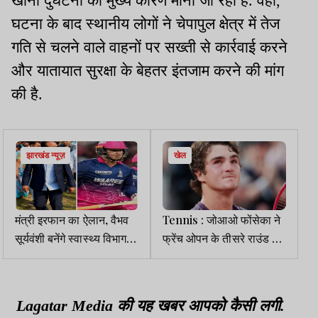
खोना दुर्घटना का मुख्य कारण माना जा रहा है. वहीं,
घटना के बाद स्थानीय लोगों ने चेपापुल क्षेत्र में तेज
गति से चलने वाले वाहनों पर सख्ती से कार्रवाई करने
और यातायात सुरक्षा के बेहतर इंतजाम करने की मांग
की है.
झारखंड न्यूज़
खेल
मंत्री इरफान का ऐलान, वैभव
Tennis : जोआओ फोंसेका ने
सूर्यवंशी बनेंगे स्वास्थ्य विभाग
फ्रेंच ओपन के तीसरे राउंड में
का ब्रांड एंबेसडर
नोवाक जोकोविच को हराया
Lagatar Media की यह खबर आपको कैसी लगी.