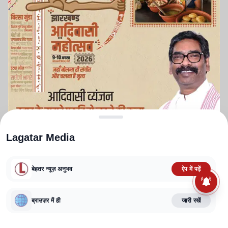
Lagatar Media
बेहतर न्यूज़ अनुभव
ऐप में पढ़ें
ABOUT US
CONTACT US
PRIVACY POLICY
TERMS AND CONDITIONS
CORRECTIONS POLICY
EDITORIAL GUIDELINES
FACT CHECKING POLICY
ब्राउज़र में ही
जारी रखें
Copyright
2025-2026
Lagatar Media Pvt. Ltd.