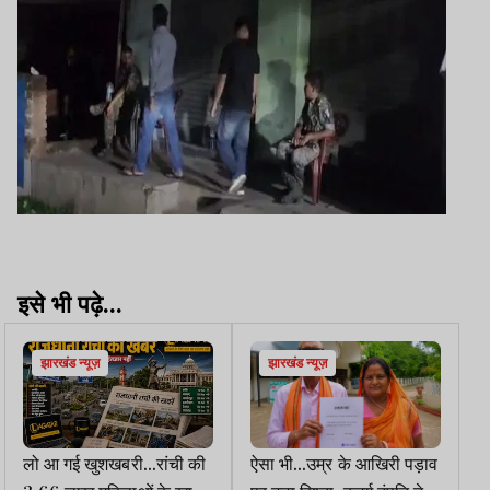
इसे भी पढ़े...
झारखंड न्यूज़
झारखंड न्यूज़
लो आ गई खुशखबरी...रांची की
ऐसा भी...उम्र के आखिरी पड़ाव