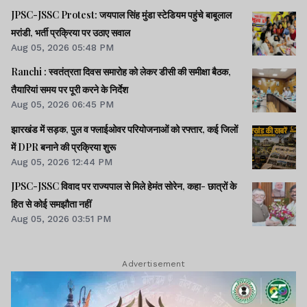
JPSC-JSSC Protest: जयपाल सिंह मुंडा स्टेडियम पहुंचे बाबूलाल
मरांडी, भर्ती प्रक्रिया पर उठाए सवाल
इस दौरान कई सामाजिक कार्यकर्ता, जनप्रतिनिधि
Aug 05, 2026 05:48 PM
और स्थानीय लोग भी मौजूद रहे. सभी ने सरकार
Ranchi : स्वतंत्रता दिवस समारोह को लेकर डीसी की समीक्षा बैठक,
और संबंधित विभाग से योजना को जल्द पूरा कर
तैयारियां समय पर पूरी करने के निर्देश
नियमित जलापूर्ति शुरू करने की मांग की और कहा
Aug 05, 2026 06:45 PM
कि जनता की आवाज को और मजबूती से उठाया
झारखंड में सड़क, पुल व फ्लाईओवर परियोजनाओं को रफ्तार, कई जिलों
में DPR बनाने की प्रक्रिया शुरू
जाएगा.
Aug 05, 2026 12:44 PM
JPSC-JSSC विवाद पर राज्यपाल से मिले हेमंत सोरेन, कहा- छात्रों के
हित से कोई समझौता नहीं
Aug 05, 2026 03:51 PM
मनोरंजन
Advertisement
Entertainment News
: एल्विश यादव के नए पोस्ट