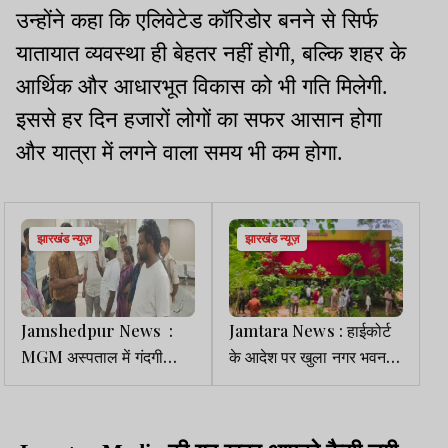
उन्होंने कहा कि एलिवेटेड कॉरिडोर बनने से सिर्फ
यातायात व्यवस्था ही बेहतर नहीं होगी, बल्कि शहर के
आर्थिक और आधारभूत विकास को भी गति मिलेगी.
इससे हर दिन हजारों लोगों का सफर आसान होगा
और यात्रा में लगने वाला समय भी कम होगा.
झारखंड न्यूज़
झारखंड न्यूज़
Jamshedpur News :
Jamtara News : हाईकोर्ट
MGM अस्पताल में गंदगी
के आदेश पर खुला नगर भवन
देखकर भड़के विधायक, गुटखा-
का ताला, JBC स्कूल ऑफ
तंबाकू पर सख्ती व जुर्माने के
एक्सीलेंस को मिला कब्जा
दिए निर्देश