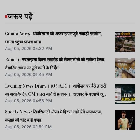
जरूर पढ़ें
Gumla News: अंधविश्वास की अफवाह पर जुटे सैकड़ों ग्रामीण,
मामला पहुंचा घाघरा थाना
Aug 05, 2026 04:32 PM
Ranchi : स्वतंत्रता दिवस समारोह को लेकर डीसी की समीक्षा बैठक,
तैयारियां समय पर पूरी करने के निर्देश
Aug 05, 2026 06:45 PM
Evening News Diary।।05 AUG।।आंदोलन पर बैठे छात्रों
का वार्ता के लिए CM हाउस जाने से इनकार।।सरकार के दरवाजे खुले
Aug 05, 2026 04:56 PM
हैं, जांच के बाद होगा फैसला : CM हेमंत।।राहुल की रिजिजू को दो
टूक।।प्रस्तावित FCRA संशोधन बिल से अमेरिका में खलबली।।समेत
Sports News: सिनसिनाटी ओपन में हिस्सा नहीं लेंगे अल्काराज,
कई खबरें व वीडियो।।
कलाई की चोट बनी वजह
Aug 05, 2026 03:50 PM