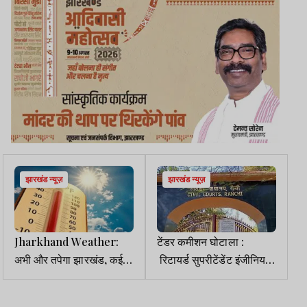
झारखंड न्यूज़
झारखंड न्यूज़
Jharkhand Weather:
टेंडर कमीशन घोटाला :
अभी और तपेगा झारखंड, कई
रिटायर्ड सुपरीटेंडेंट इंजीनियर
जिलों में 44°C तक पहुंचेगा
व एग्जीक्यूटिव इंजीनियर ने
पारा
किया सरेंडर, मिली बेल