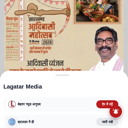
Lagatar Media
बेहतर न्यूज़ अनुभव
ऐप में पढ़ें
ABOUT US
CONTACT US
PRIVACY POLICY
TERMS AND CONDITIONS
CORRECTIONS POLICY
EDITORIAL GUIDELINES
FACT CHECKING POLICY
ब्राउज़र में ही
जारी रखें
Copyright
2025-2026
Lagatar Media Pvt. Ltd.